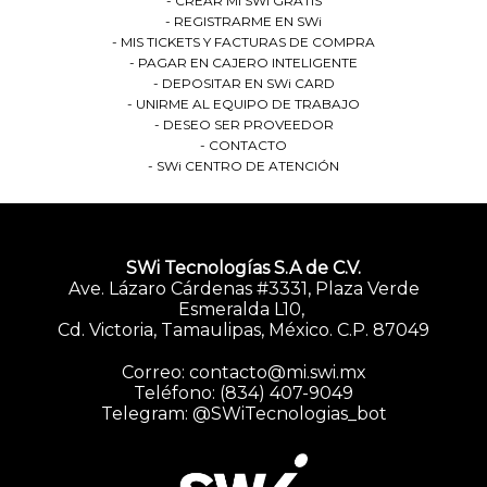
CREAR MI SWi GRATIS
REGISTRARME EN SWi
MIS TICKETS Y FACTURAS DE COMPRA
PAGAR EN CAJERO INTELIGENTE
DEPOSITAR EN SWi CARD
UNIRME AL EQUIPO DE TRABAJO
DESEO SER PROVEEDOR
CONTACTO
SWi CENTRO DE ATENCIÓN
SWi Tecnologías S.A de C.V.
Ave. Lázaro Cárdenas #3331, Plaza Verde
Esmeralda L10,
Cd. Victoria, Tamaulipas, México. C.P. 87049
SWi
Correo: contacto@mi.swi.mx
Compras
Teléfono: (834) 407-9049
y Pagos
Telegram: @SWiTecnologias_bot
Bot