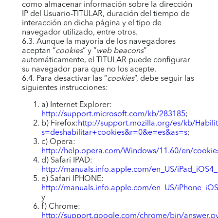
como almacenar información sobre la dirección
IP del Usuario-TITULAR, duración del tiempo de
interacción en dicha página y el tipo de
navegador utilizado, entre otros.
6.3. Aunque la mayoría de los navegadores
aceptan “
cookies
” y “
web beacons
”
automáticamente, el TITULAR puede configurar
su navegador para que no los acepte.
6.4. Para desactivar las “
cookies
”, debe seguir las
siguientes instrucciones:
a) Internet Explorer:
http://support.microsoft.com/kb/283185
;
b) Firefox:
http://support.mozilla.org/es/kb/Habi
s=deshabilitar+cookies&r=0&e=es&as=s
;
c) Opera:
http://help.opera.com/Windows/11.60/en/cookie
d) Safari IPAD:
http://manuals.info.apple.com/en_US/iPad_iOS4
e) Safari IPHONE:
http://manuals.info.apple.com/en_US/iPhone_iO
y
f) Chrome:
http://support.google.com/chrome/bin/answer.p