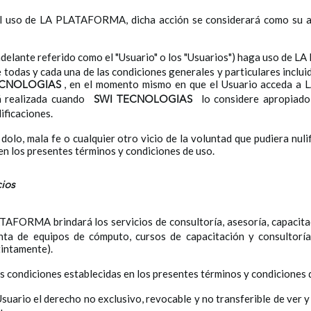
 el uso de LA PLATAFORMA, dicha acción se considerará como su a
en adelante referido como el "Usuario" o los "Usuarios") haga uso d
de todas y cada una de las condiciones generales y particulares inclu
, en el momento mismo en que el Usuario acceda a 
ECNOLOGIAS
á realizada cuando
lo considere apropiado,
SWI TECNOLOGIAS
ificaciones.
, dolo, mala fe o cualquier otro vicio de la voluntad que pudiera nul
 en los presentes términos y condiciones de uso.
cios
AFORMA brindará los servicios de consultoría, asesoría, capacitaci
ta de equipos de cómputo, cursos de capacitación y consultoría
stintamente).
 condiciones establecidas en los presentes términos y condiciones 
suario el derecho no exclusivo, revocable y no transferible de v