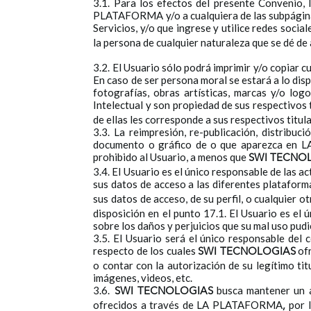
3.1. Para los efectos del presente Convenio,
PLATAFORMA y/o a cualquiera de las subpáginas 
Servicios, y/o que ingrese y utilice redes socia
la persona de cualquier naturaleza que se dé de
3.2. El Usuario sólo podrá imprimir y/o copiar
En caso de ser persona moral se estará a lo disp
fotografías, obras artísticas, marcas y/o lo
Intelectual y son propiedad de sus respectivos 
de ellas les corresponde a sus respectivos titul
3.3. La reimpresión, re-publicación, distribuc
documento o gráfico de o que aparezca en LA
prohibido al Usuario, a menos que
SWI TECNO
3.4. El Usuario es el único responsable de las 
sus datos de acceso a las diferentes platafor
sus datos de acceso, de su perfil, o cualquier o
disposición en el punto 17.1. El Usuario es el
sobre los daños y perjuicios que su mal uso pudi
3.5. El Usuario será el único responsable de
respecto de los cuales
ofr
SWI TECNOLOGIAS
o contar con la autorización de su legítimo ti
imágenes, videos, etc.
3.6.
busca mantener un 
SWI TECNOLOGIAS
ofrecidos a través de LA PLATAFORMA
por 
,