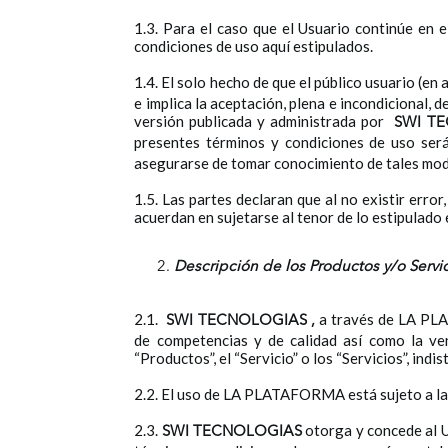
1.3. Para el caso que el Usuario continúe en
condiciones de uso aquí estipulados.
1.4. El solo hecho de que el público usuario (
e implica la aceptación, plena e incondicional, 
versión publicada y administrada por
SWI T
presentes términos y condiciones de uso ser
asegurarse de tomar conocimiento de tales mod
1.5. Las partes declaran que al no existir error
acuerdan en sujetarse al tenor de lo estipulado
Descripción de los Productos y/o Servi
2.1.
a través de LA PLAT
SWI TECNOLOGIAS
,
de competencias y de calidad así como la ven
“Productos”, el “Servicio” o los “Servicios”, indi
2.2. El uso de LA PLATAFORMA está sujeto a las
2.3.
otorga y concede al U
SWI TECNOLOGIAS