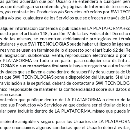
 las partes acuerdan que por Usuario se entenderá a cualquier per
que despliegan su contenido y/o páginas de Internet de terceros a
les, y/o contrate los Productos y/o Servicios ofrecidos por
SWI TEC
 alta y/o use, cualquiera de los Servicios que se ofrecen a través 
 cualquier información contenida o publicada en LA PLATAFORMA exc
uesto por el artículo 148, fracción IV de la Ley Federal del Derecho 
gos de las mismas, se encuentran debidamente protegidas en térmi
titulares y que
puede haber utilizado imágenes,
SWI TECNOLOGIAS
ares y no se usan en términos de lo dispuesto por el artículo 62 del R
ión, asignación, sublicencia, venta, reproducción electrónica o por
 PLATAFORMA en todo o en parte, para cualquier uso distinto a
le haya otorgado su autorizació
LOGIAS
o sus respectivos titulares
actividades que se lleven a cabo dentro de su perfil y de su cuenta d
mas que
pone a disposición del Usuario. Si el U
SWI TECNOLOGIAS
tra violación a la seguridad, deberá de contactar a
SWI TECNOLOG
 único responsable de mantener la confidencialidad sobre sus datos 
eran causar.
l contenido que publique dentro de LA PLATAFORMA o dentro de l
ece sus Productos y/o Servicios ya que declara ser el titular de lo
tular para incluirlo dentro de LA PLATAFORMA, mismo que puede inc
ambiente amigable y seguro para los Usuarios de LA PLATAFOR
lo que enunciamos algunas conductas que el Usuario deberá evitar, 