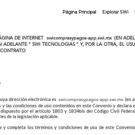
Página Principal
Explorar SWi
PÁGINA DE INTERNET
swicomprasypagos-app.swi.mx
(EN ADE
N ADELANTE “
SWI TECNOLOGIAS
” Y, POR LA OTRA, EL U
E CONTRATO
s
t cuya dirección electrónica es
(en a
swicomprasypagos-app.swi.mx
s y las condiciones de uso contenidos en este Convenio y declara 
dispuesto por el artículo 1803 y 1834bis del Código Civil Federal
s de la legislación aplicable.
ta y completa los términos y condiciones de uso de este Convenio